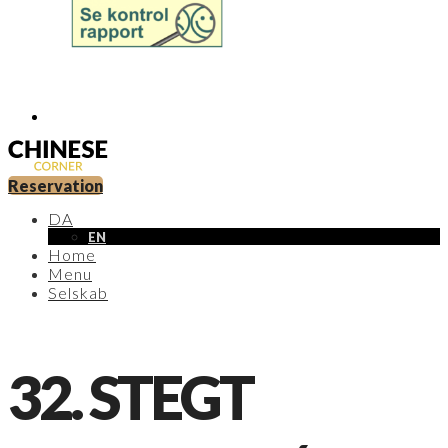
Reservation
DA
EN
Home
Menu
Selskab
32. STEGT