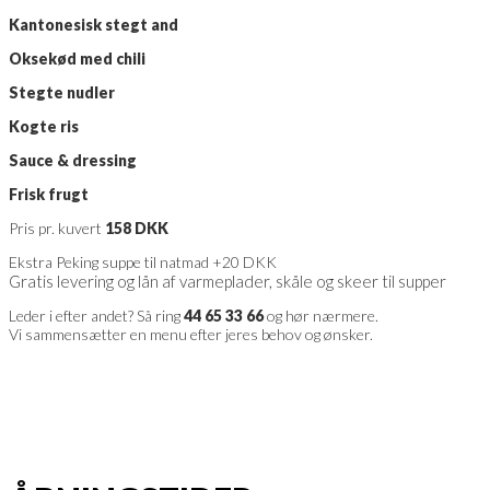
Kantonesisk stegt and
Oksekød med chili
Stegte nudler
Kogte ris
Sauce & dressing
Frisk frugt
Pris pr. kuvert
158 DKK
Ekstra Peking suppe til natmad +20 DKK
Gratis levering og lån af varmeplader, skåle og skeer til supper
Leder i efter andet? Så ring
44 65 33 66
og hør nærmere.
Vi sammensætter en menu efter jeres behov og ønsker.