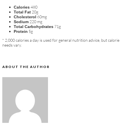
480
Calories
20g
Total Fat
60mg
Cholesterol
220 mg
Sodium
71g
Total Carbohydrates
5g
Protein
* 2,000 calories a day is used for general nutrition advice, but calorie
needs vary.
ABOUT THE AUTHOR