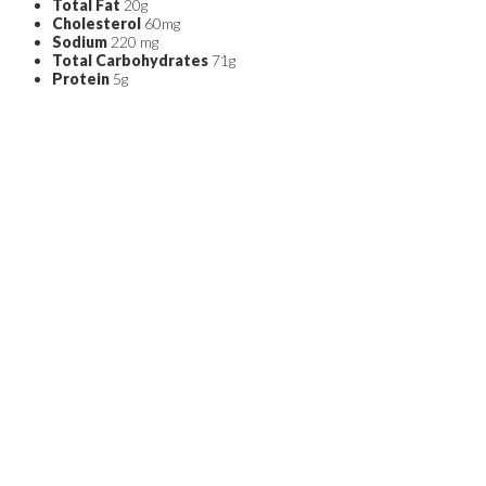
Total Fat
20g
Cholesterol
60mg
Sodium
220 mg
Total Carbohydrates
71g
Protein
5g
* 2,000 calories a day is used for general nutrition advice, but calorie need
ABOUT THE AUTHOR
admin