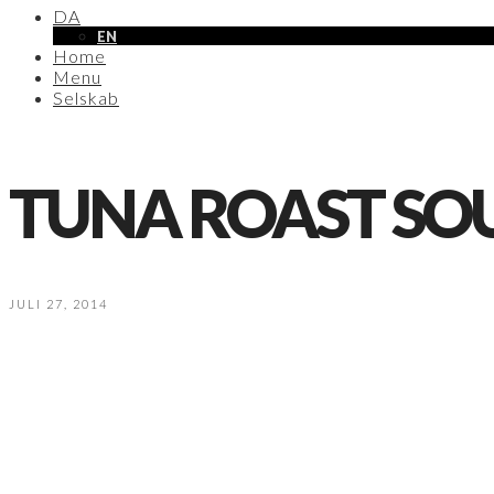
DA
EN
Home
Menu
Selskab
TUNA ROAST SO
JULI 27, 2014